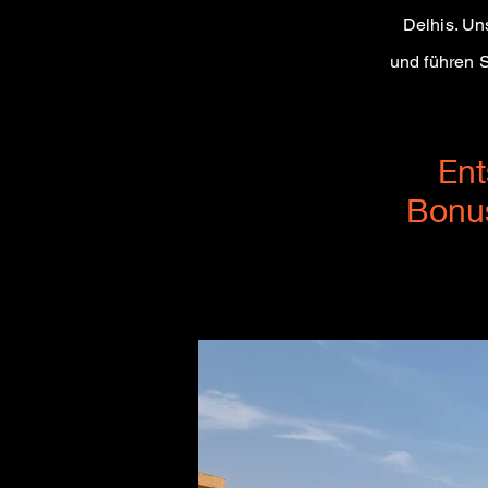
Delhis. Un
und führen 
En
Bonus