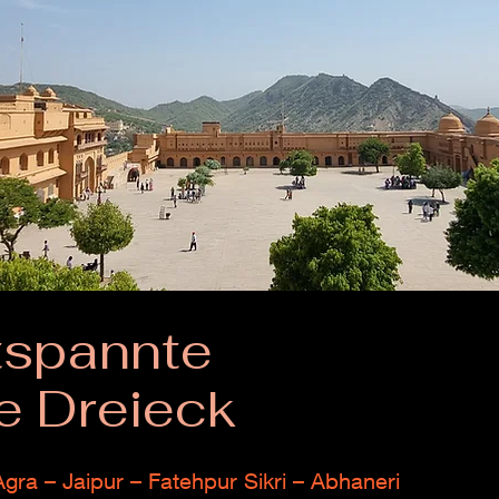
tspannte
e Dreieck
Agra – Jaipur – Fatehpur Sikri – Abhaneri