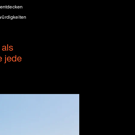
u entdecken
würdigkeiten
 als
e jede