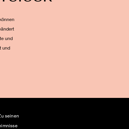
 können
eändert
te und
t und
Zu seinen
eimnisse