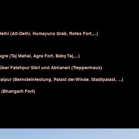
lhi (Alt-Delhi, Humayuns Grab, Rotes Fort,...)
a (Taj Mahal, Agra Fort, Baby Taj,...)
 über Fatehpur Sikri und Abhaneri (Treppenhaus)
ipur (Bernsteinfestung, Palast der Winde, Stadtpalast, ...)
r (Bhangarh Fort)