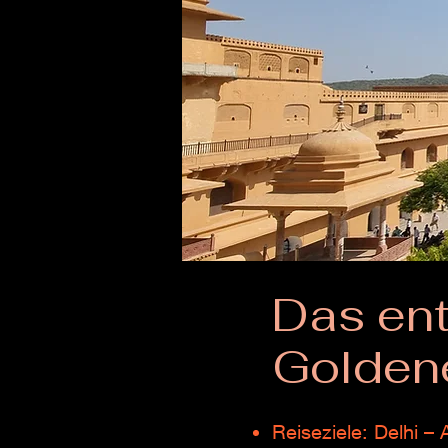
Das en
Golden
Reiseziele: Delhi – 