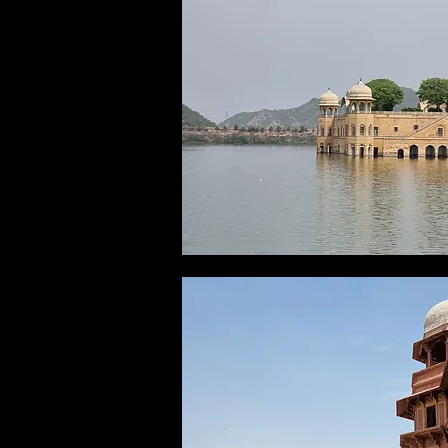
Day 06: Jaipur to Pushkar via Kish
Day 07: Pushkar to Udaipur
Day 08: Udaipur Sightseeing Tour
Day 09: Udaipur to jodhpur via rana
Day 10: Jodhpur sightseeing tour an
Bouton