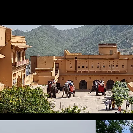
 - Agra - Jaipur - Kishangarh -
ur - Jodhpur - Delhi
ys
Sikri