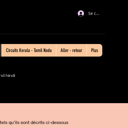
Se connecter
Circuits Kerala - Tamil Nadu
Aller - retour
Plus
nd hindi
tels qu'ils sont décrits ci-dessous