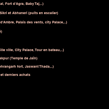
, Fort d'Agra, Baby Taj,..)
ikri et Abhaneri (puits en escalier)
d'Ambre, Palais des vents, city Palace,..)
é)
le ville, City Palace, Tour en bateau,..)
akpur (Temple de Jaïn)
hrangarh fort, Jaswant Thada,..)
 et derniers achats