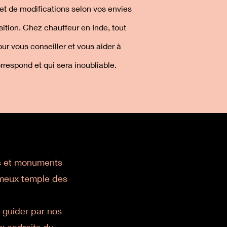
et de modifications selon vos envies
ition. Chez chauffeur en Inde, tout
r vous conseiller et vous aider à
rrespond et qui sera inoubliable.
rts et monuments
fameux temple des
 guider par nos