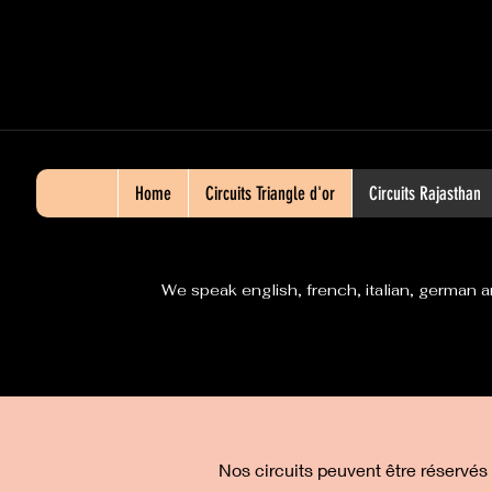
Home
Circuits Triangle d'or
Circuits Rajasthan
We speak english, french, italian, german a
Nos circuits peuvent être réservés 