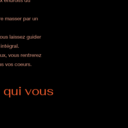
x endroits du
ire masser par un
vous laissez guider
 intégral.
ux, vous rentrerez
ans vos coeurs.
 qui vous