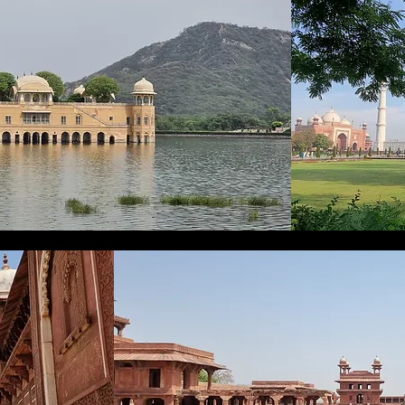
angarh
kpur
d fly back to Delhi