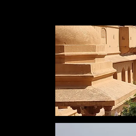
Circuits
Tour Overview
Destinations Covered: Delhi
Pushkar - Udaipur - Ranakp
Duration: 09 Nights / 10 Da
Day 01: Arrival at Delhi
Day 02: Delhi Sightseeing.
Day 03: Delhi to Agra
Day 04: Agra to Jaipur via Fatehpur 
Day 05: Jaipur Sightseeing Tour